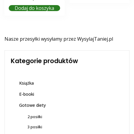
5.00
na 5
Dodaj do koszyka
Nasze przesyłki wysyłamy przez
WysylajTaniej.pl
Kategorie produktów
Książka
E-booki
Gotowe diety
2 posiłki
3 posiłki