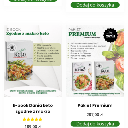
Dodaj do koszyka
E-book Dania keto
Pakiet Premium
zgodne z makro
zł
287,00
Dodaj do koszyka
Oceniono
zł
189,00