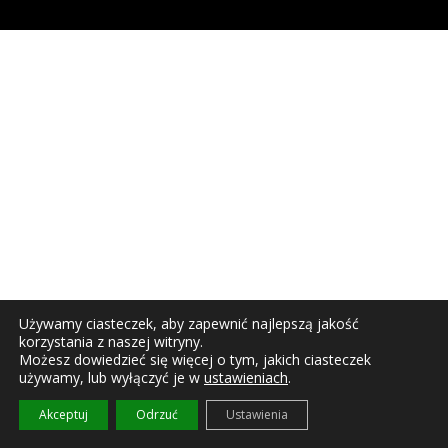
Używamy ciasteczek, aby zapewnić najlepszą jakość
korzystania z naszej witryny.
Możesz dowiedzieć się więcej o tym, jakich ciasteczek
używamy, lub wyłączyć je w
ustawieniach
.
Akceptuj
Odrzuć
Ustawienia