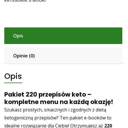
KATEGORIA:
E-BOOKI
samodzielności"
Opis
Opinie (0)
Opis
Pakiet 220 przepisów keto –
kompletne menu na każdą okazję!
Szukasz prostych, smacznych i zgodnych z dietą
ketogeniczną przepisów? Ten pakiet e-booków to
idealne rozwiązanie dla Ciebie! Otrzymujesz aż
220