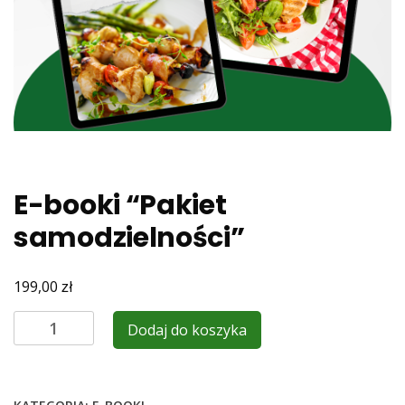
E-booki “Pakiet
samodzielności”
zł
199,00
ilość
Dodaj do koszyka
E-
booki
"Pakiet